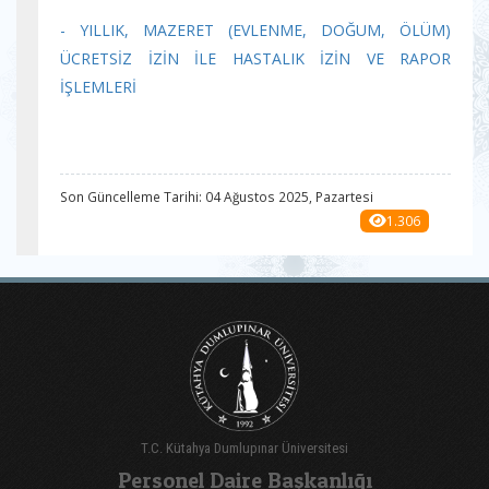
- YILLIK, MAZERET (EVLENME, DOĞUM, ÖLÜM)
ÜCRETSİZ İZİN İLE HASTALIK İZİN VE RAPOR
İŞLEMLERİ
Son Güncelleme Tarihi: 04 Ağustos 2025, Pazartesi
1.306
T.C. Kütahya Dumlupınar Üniversitesi
Personel Daire Başkanlığı