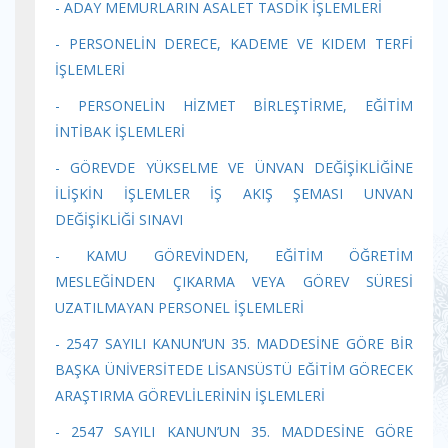
- ADAY MEMURLARIN ASALET TASDİK İŞLEMLERİ
- PERSONELİN DERECE, KADEME VE KIDEM TERFİ
İŞLEMLERİ
- PERSONELİN HİZMET BİRLEŞTİRME, EĞİTİM
İNTİBAK İŞLEMLERİ
- GÖREVDE YÜKSELME VE ÜNVAN DEĞİŞİKLİĞİNE
İLİŞKİN İŞLEMLER İŞ AKIŞ ŞEMASI UNVAN
DEĞİŞİKLİĞİ SINAVI
- KAMU GÖREVİNDEN, EĞİTİM ÖĞRETİM
MESLEĞİNDEN ÇIKARMA VEYA GÖREV SÜRESİ
UZATILMAYAN PERSONEL İŞLEMLERİ
- 2547 SAYILI KANUN’UN 35. MADDESİNE GÖRE BİR
BAŞKA ÜNİVERSİTEDE LİSANSÜSTÜ EĞİTİM GÖRECEK
ARAŞTIRMA GÖREVLİLERİNİN İŞLEMLERİ
- 2547 SAYILI KANUN’UN 35. MADDESİNE GÖRE