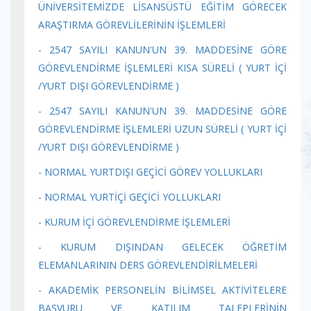
ÜNİVERSİTEMİZDE LİSANSÜSTÜ EĞİTİM GÖRECEK
ARAŞTIRMA GÖREVLİLERİNİN İŞLEMLERİ
- 2547 SAYILI KANUN'UN 39. MADDESİNE GÖRE
GÖREVLENDİRME İŞLEMLERİ KISA SÜRELİ ( YURT İÇİ
/YURT DIŞI GÖREVLENDİRME )
- 2547 SAYILI KANUN'UN 39. MADDESİNE GÖRE
GÖREVLENDİRME İŞLEMLERİ UZUN SÜRELİ ( YURT İÇİ
/YURT DIŞI GÖREVLENDİRME )
- NORMAL YURTDIŞI GEÇİCİ GÖREV YOLLUKLARI
- NORMAL YURTİÇİ GEÇİCİ YOLLUKLARI
- KURUM İÇİ GÖREVLENDİRME İŞLEMLERİ
- KURUM DIŞINDAN GELECEK ÖĞRETİM
ELEMANLARININ DERS GÖREVLENDİRİLMELERİ
- AKADEMİK PERSONELİN BİLİMSEL AKTİVİTELERE
BAŞVURU VE KATILIM TALEPLERİNİN