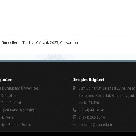
 Güncelleme Tarihi: 10 Aralık 2025, Çarşamba
işimler
İletişim Bilgileri
 Dumlupınar Üniversitesi
Dumlupınar Üniversitesi Evliya Çeleb
 Kütüphane
Yerleşkesi Rektörlük Binası Tavşanlı
 Bilgi Sistemi
km KÜTAHYA
İşleri Daire Başkanlığı
0 (274) 443 43 43
ik Portal
0 (274) 265 20 16
yet Bildirim Formu
personel@dpu.edu.tr