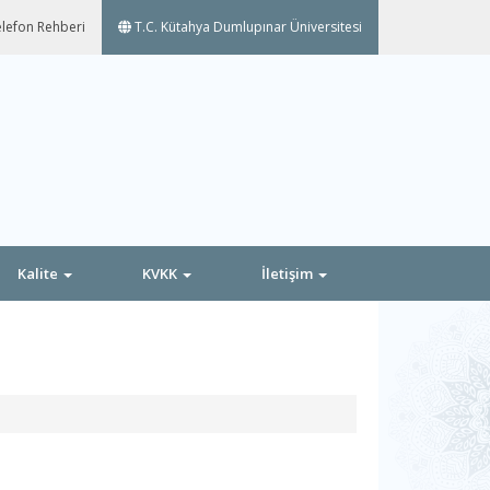
lefon Rehberi
T.C. Kütahya Dumlupınar Üniversitesi
Kalite
KVKK
İletişim