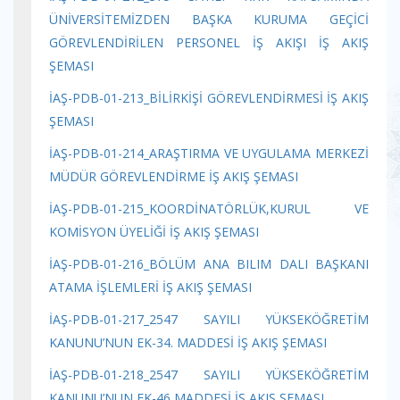
ÜNİVERSİTEMİZDEN BAŞKA KURUMA GEÇİCİ
GÖREVLENDİRİLEN PERSONEL İŞ AKIŞI İŞ AKIŞ
ŞEMASI
İAŞ-PDB-01-213_BİLİRKİŞİ GÖREVLENDİRMESİ İŞ AKIŞ
ŞEMASI
İAŞ-PDB-01-214_ARAŞTIRMA VE UYGULAMA MERKEZİ
MÜDÜR GÖREVLENDİRME İŞ AKIŞ ŞEMASI
İAŞ-PDB-01-215_KOORDİNATÖRLÜK,KURUL VE
KOMİSYON ÜYELİĞİ İŞ AKIŞ ŞEMASI
İAŞ-PDB-01-216_BÖLÜM ANA BILIM DALI BAŞKANI
ATAMA İŞLEMLERİ İŞ AKIŞ ŞEMASI
İAŞ-PDB-01-217_2547 SAYILI YÜKSEKÖĞRETİM
KANUNU’NUN EK-34. MADDESİ İŞ AKIŞ ŞEMASI
İAŞ-PDB-01-218_2547 SAYILI YÜKSEKÖĞRETİM
KANUNU’NUN EK-46 MADDESİ İŞ AKIŞ ŞEMASI