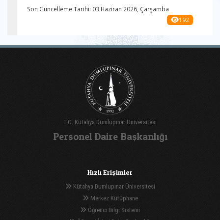
Son Güncelleme Tarihi: 03 Haziran 2026, Çarşamba
192
T.C. Kütahya Dumlupınar Üniversitesi
Personel Daire Başkanlığı
Hızlı Erişimler
Kütahya Dumlupınar Üniversitesi
Merkez Kütüphane
Öğrenci Bilgi Sistemi