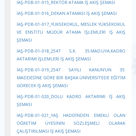
İAŞ-PDB-01-015_REKTÖR ATAMA İŞ AKIŞ ŞEMASI
İAŞ-PDB-01-016_DEKAN ATAMASI İŞ AKIŞ ŞEMASI
İAŞ-PDB-01-017_YÜKSEKOKUL, MESLEK YÜKSEKOKUL
VE ENSTİTÜ MÜDÜR ATAMA İŞLEMLERİ İŞ AKIŞ
ŞEMASI
İAŞ-PDB-01-018_2547 S.K. 35.MAD.UYA.KADRO
AKTARIMI İŞLEMLERİ İŞ AKIŞ ŞEMASI
İAŞ-PDB-01-019_2547 SAYILI KANUN'UN 35.
MADDESİNE GÖRE BİR BAŞKA ÜNİVERSİTEDE EĞİTİM
GÖRECEK İŞ AKIŞ ŞEMASI
İAŞ-PDB-01-020_DOLU KADRO AKTARIMI İŞ AKIŞ
ŞEMASI
İAŞ-PDB-01-021_YAŞ HADDİNDEN EMEKLİ OLAN
ÖĞRETİM ÜYESİNİN SÖZLEŞMELİ OLARAK
ÇALIŞTIRILMASI İŞ AKIŞ ŞEMASI