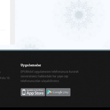
Uygulamalar
DPUMobil uygulamasını telefonunuza kurarak
i
üniversitemiz hakkındaki her şeye cep
 Yolu 10.
telefonunuzdan ulaşabilirsiniz.