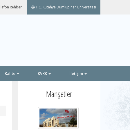
lefon Rehberi
T.C. Kütahya Dumlupınar Üniversitesi
Kalite
KVKK
İletişim
Manşetler