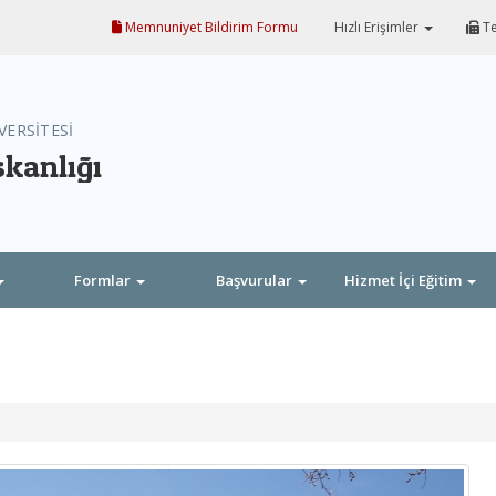
Memnuniyet Bildirim Formu
Hızlı Erişimler
Te
VERSİTESİ
şkanlığı
Formlar
Başvurular
Hizmet İçi Eğitim