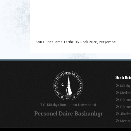
Son Güncelleme Tarihi: 08 Ocak 2026, Perşembe
Hızlı Er
Kütahya
Merkez
Öğrenci
T.C. Kütahya Dumlupınar Üniversitesi
Öğrenci 
Personel Daire Başkanlığı
Akadem
Memnuni